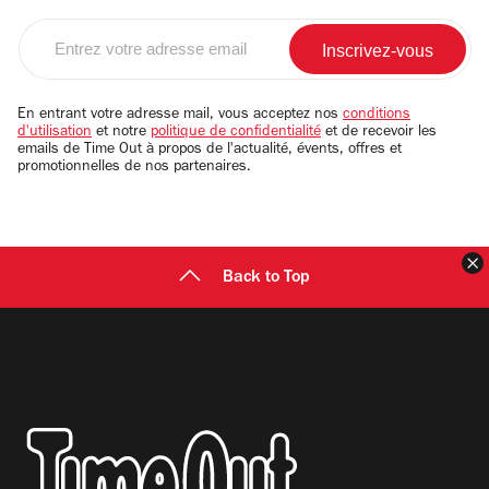
Entrez
votre
adresse
email
En entrant votre adresse mail, vous acceptez nos
conditions
d'utilisation
et notre
politique de confidentialité
et de recevoir les
emails de Time Out à propos de l'actualité, évents, offres et
promotionnelles de nos partenaires.
F
Back to Top