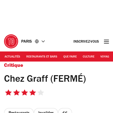
Accéder
Accéder
au
au
contenu
pied
de
page
PARIS
INSCRIVEZ-VOUS
ACTUALITÉS
RESTAURANTS ET BARS
QUE FAIRE
CULTURE
VOYAGE
Critique
Chez Graff (FERMÉ)
4
sur
5
étoiles