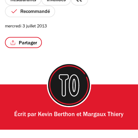
Restaurants
Invalides
prix
2
Recommandé
sur
4
mercredi 3 juillet 2013
Partager
Écrit par
Kevin Berthon et Margaux Thiery