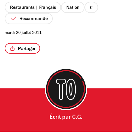
5
étoiles
Restaurants | Français
Nation
prix
1
Recommandé
sur
4
mardi 26 juillet 2011
Partager
Écrit par
C.G.