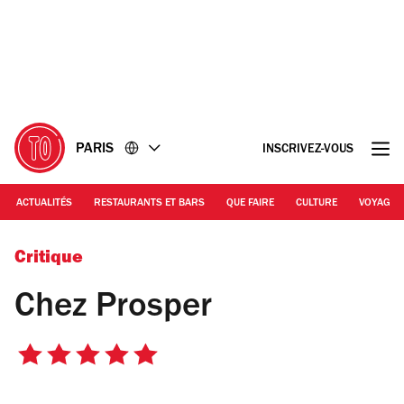
Accéder
Accéder
au
au
contenu
pied
de
page
PARIS
INSCRIVEZ-VOUS
ACTUALITÉS
RESTAURANTS ET BARS
QUE FAIRE
CULTURE
VOYAGE
© Tania Brimson / Time Out
Critique
Chez Prosper
5
sur