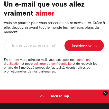
Un e-mail que vous allez
vraiment
aimer
Vous ne pourrez plus vous passer de notre newsletter. Grâce à
elle, découvrez avant tout le monde les meilleurs plans du
moment.
Entrez
votre
adresse
email
En entrant votre adresse mail, vous acceptez nos
conditions
d'utilisation
et notre
politique de confidentialité
et de recevoir les
emails de Time Out à propos de l'actualité, évents, offres et
promotionnelles de nos partenaires.
F
Back to Top