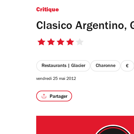
Critique
Clasico Argentino, 
4
sur
5
étoiles
Restaurants | Glacier
Charonne
pri
1
vendredi 25 mai 2012
sur
4
Partager