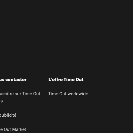
s contacter
L'offre Time Out
araitre sur Time Out
Time Out worldwide
is
publicité
e Out Market