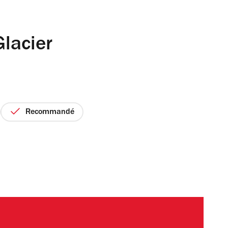
Glacier
Recommandé
x