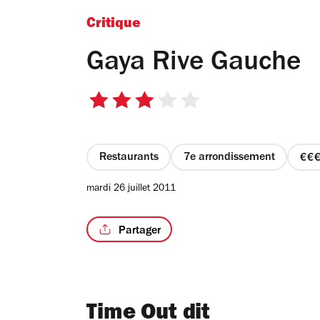
Critique
Gaya Rive Gauche
3
sur
5
étoiles
Restaurants
7e arrondissement
pr
3
mardi 26 juillet 2011
su
4
Partager
Time Out dit