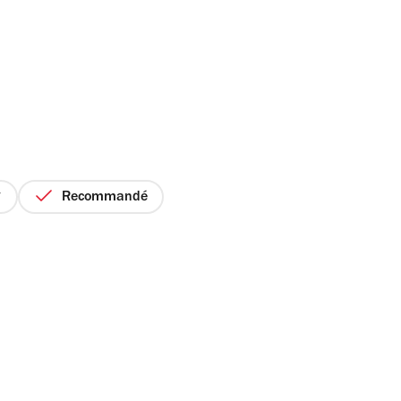
Recommandé
ix
r