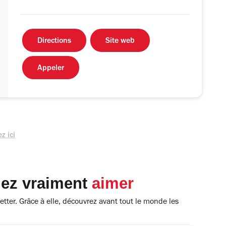
Directions
Site web
Appeler
z ici
lez vraiment
aimer
tter. Grâce à elle, découvrez avant tout le monde les