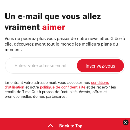
Un e-mail que vous allez
vraiment
aimer
Vous ne pourrez plus vous passer de notre newsletter. Grâce à
elle, découvrez avant tout le monde les meilleurs plans du
moment.
Entrez
votre
adresse
email
En entrant votre adresse mail, vous acceptez nos
conditions
d'utilisation
et notre
politique de confidentialité
et de recevoir les
emails de Time Out à propos de l'actualité, évents, offres et
promotionnelles de nos partenaires.
F
Back to Top