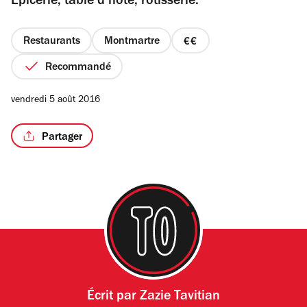
Epicerie, table d’hôte, rôtisserie.
5
étoiles
Restaurants
Montmartre
prix
2
Recommandé
sur
4
vendredi 5 août 2016
Partager
Écrit par
Zazie Tavitian