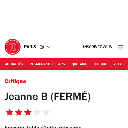
Accéder
Accéder
au
au
contenu
pied
de
page
PARIS
INSCRIVEZ-VOUS
ACTUALITÉS
RESTAURANTS ET BARS
QUE FAIRE
CULTURE
VOYAGE
Jeanne B ©ZT
Critique
Jeanne B (FERMÉ)
3
sur