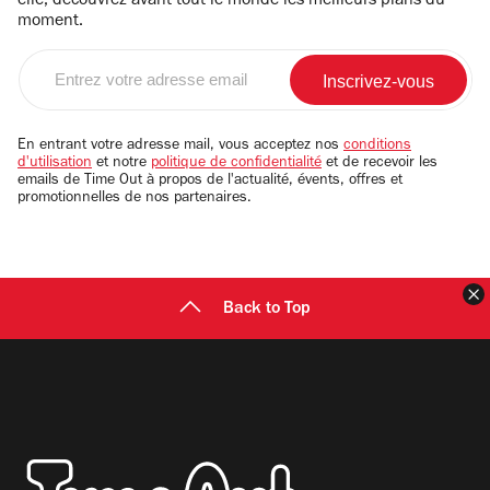
elle, découvrez avant tout le monde les meilleurs plans du
moment.
Entrez
votre
adresse
email
En entrant votre adresse mail, vous acceptez nos
conditions
d'utilisation
et notre
politique de confidentialité
et de recevoir les
emails de Time Out à propos de l'actualité, évents, offres et
promotionnelles de nos partenaires.
F
Back to Top