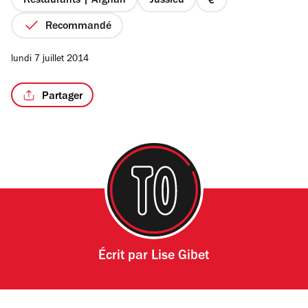
Restaurants | Afghan
Jussieu
prix
1
Recommandé
sur
4
lundi 7 juillet 2014
Partager
Écrit par
Lise Gibet