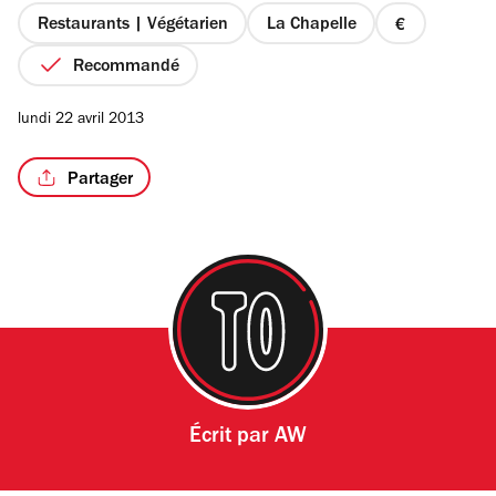
étoiles
Restaurants | Végétarien
La Chapelle
prix
1
Recommandé
sur
4
/10
lundi 22 avril 2013
Partager
Écrit par
AW