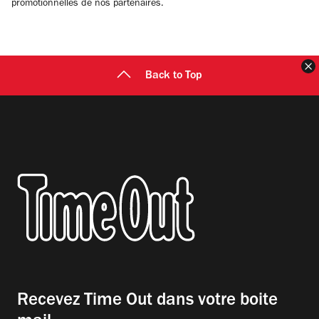
promotionnelles de nos partenaires.
F
Back to Top
Recevez Time Out dans votre boite