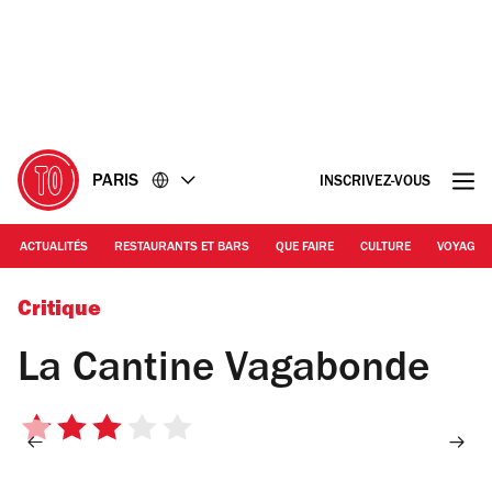
Accéder
Accéder
au
au
contenu
pied
de
page
PARIS
INSCRIVEZ-VOUS
ACTUALITÉS
RESTAURANTS ET BARS
QUE FAIRE
CULTURE
VOYAGE
© Time Out
Critique
La Cantine Vagabonde
3
sur
5