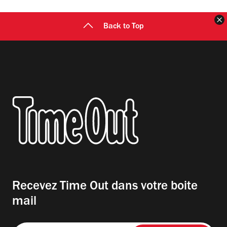
F
Back to Top
Recevez Time Out dans votre boite
mail