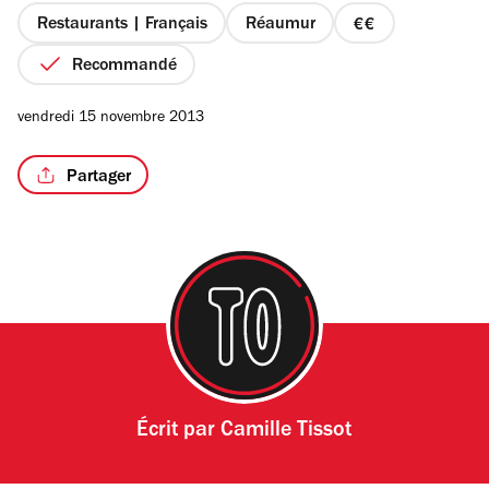
étoiles
Restaurants | Français
Réaumur
prix
2
Recommandé
sur
4
/7
vendredi 15 novembre 2013
Partager
Écrit par
Camille Tissot