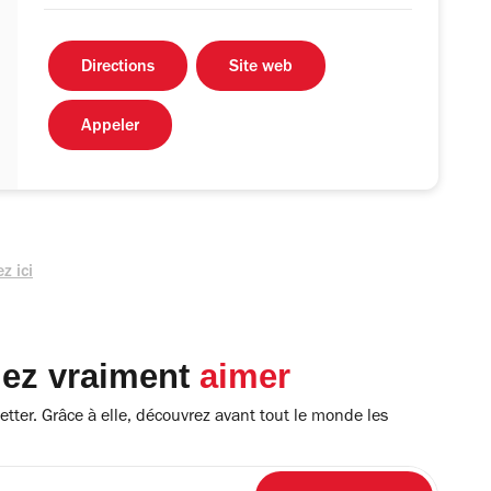
Directions
Site web
Appeler
z ici
lez vraiment
aimer
tter. Grâce à elle, découvrez avant tout le monde les