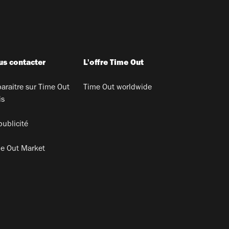
s contacter
L'offre Time Out
araitre sur Time Out
Time Out worldwide
is
publicité
e Out Market