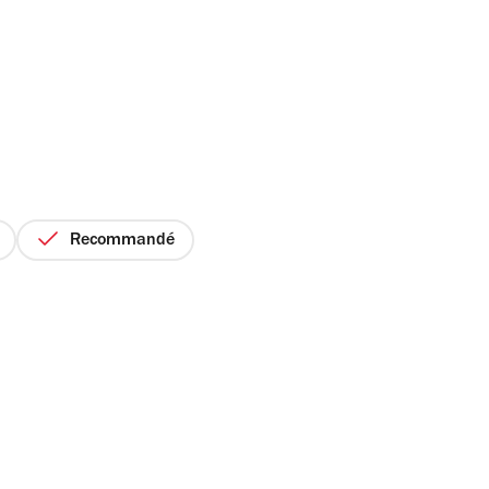
Recommandé
ix
r