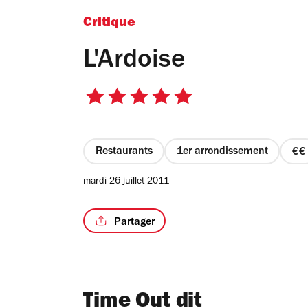
Critique
L'Ardoise
5
sur
5
étoiles
Restaurants
1er arrondissement
pr
2
mardi 26 juillet 2011
su
4
Partager
Time Out dit