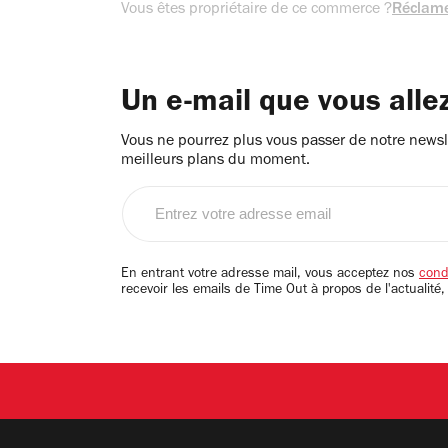
Vous êtes propriétaire de ce commerce ?
Réclame
Un e-mail que vous alle
Vous ne pourrez plus vous passer de notre newsle
meilleurs plans du moment.
Entrez
votre
adresse
email
En entrant votre adresse mail, vous acceptez nos
condi
recevoir les emails de Time Out à propos de l'actualité,