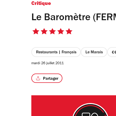
Critique
Le Baromètre (FER
5
sur
5
étoiles
Restaurants | Français
Le Marais
p
mardi 26 juillet 2011
s
Partager