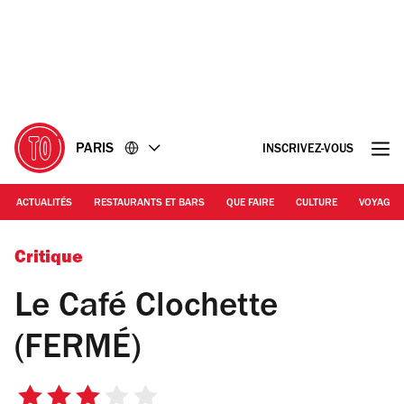
Accéder
Accéder
au
au
contenu
pied
de
page
PARIS
INSCRIVEZ-VOUS
ACTUALITÉS
RESTAURANTS ET BARS
QUE FAIRE
CULTURE
VOYAGE
©LG
Critique
Le Café Clochette
(FERMÉ)
3