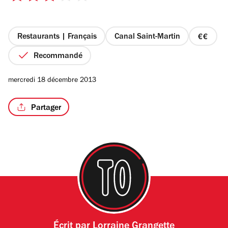
sur
5
étoiles
Restaurants | Français
Canal Saint-Martin
prix
2
Recommandé
sur
4
mercredi 18 décembre 2013
Partager
Écrit par
Lorraine Grangette