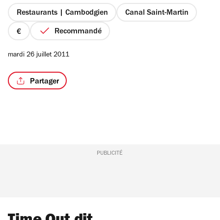
5
étoiles
Restaurants | Cambodgien
Canal Saint-Martin
Recommandé
prix
1
mardi 26 juillet 2011
sur
4
Partager
PUBLICITÉ