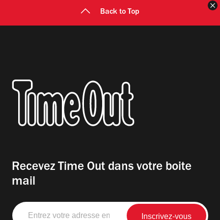
F
Back to Top
Recevez Time Out dans votre boite
mail
Entrez
votre