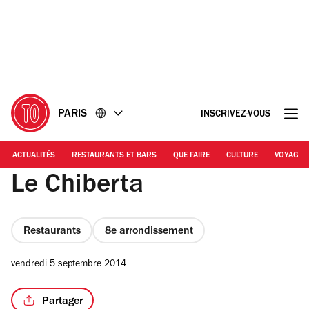
Accéder
Accéder
au
au
contenu
pied
de
page
PARIS
INSCRIVEZ-VOUS
ACTUALITÉS
RESTAURANTS ET BARS
QUE FAIRE
CULTURE
VOYAGE
Le Chiberta
Restaurants
8e arrondissement
vendredi 5 septembre 2014
Partager