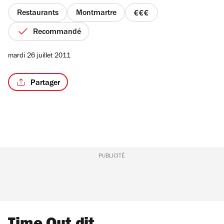
5
étoiles
Restaurants
Montmartre
prix
3
Recommandé
sur
4
mardi 26 juillet 2011
Partager
PUBLICITÉ