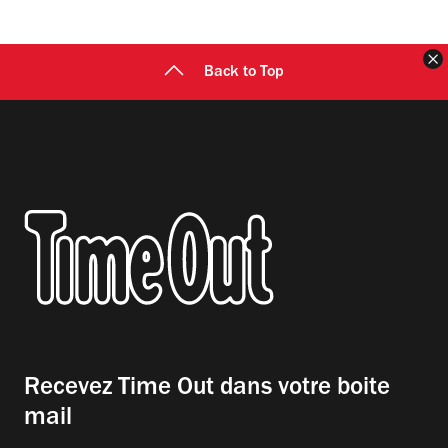
F
Back to Top
Recevez Time Out dans votre boite
mail