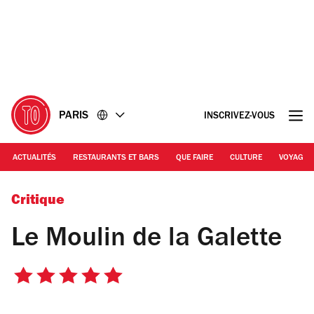
Accéder
Accéder
au
au
contenu
pied
de
page
PARIS
INSCRIVEZ-VOUS
ACTUALITÉS
RESTAURANTS ET BARS
QUE FAIRE
CULTURE
VOYAGE
DR
Critique
Le Moulin de la Galette
5
sur