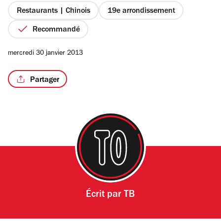
étoiles
Restaurants | Chinois
19e arrondissement
Recommandé
/5
mercredi 30 janvier 2013
Partager
Écrit par
TB