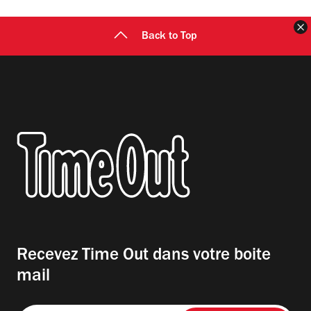
F
Back to Top
Recevez Time Out dans votre boite
mail