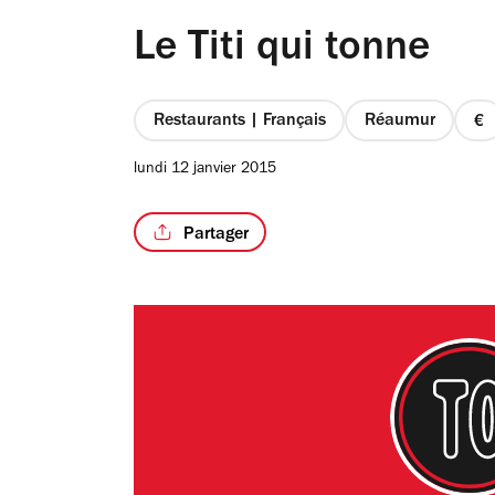
Le Titi qui tonne
Restaurants | Français
Réaumur
pr
1
lundi 12 janvier 2015
su
4
Partager