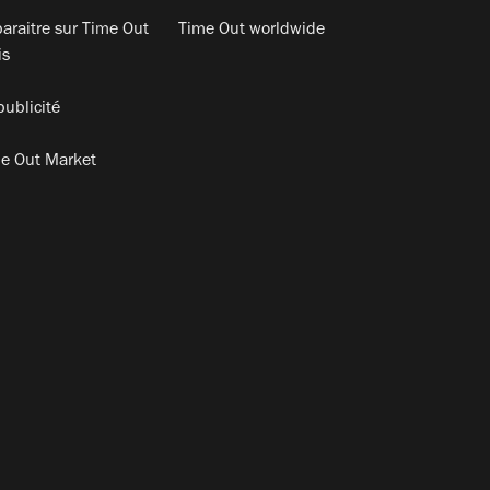
araitre sur Time Out
Time Out worldwide
is
publicité
e Out Market