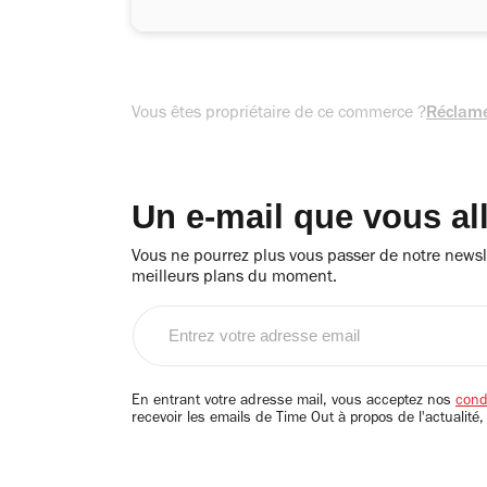
Vous êtes propriétaire de ce commerce ?
Réclame
Un e-mail que vous al
Vous ne pourrez plus vous passer de notre newsle
meilleurs plans du moment.
Entrez
votre
adresse
email
En entrant votre adresse mail, vous acceptez nos
condi
recevoir les emails de Time Out à propos de l'actualité,