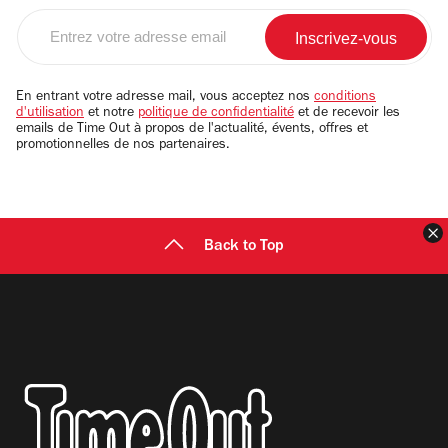
Entrez
votre
adresse
email
En entrant votre adresse mail, vous acceptez nos
conditions
d'utilisation
et notre
politique de confidentialité
et de recevoir les
emails de Time Out à propos de l'actualité, évents, offres et
promotionnelles de nos partenaires.
F
Back to Top