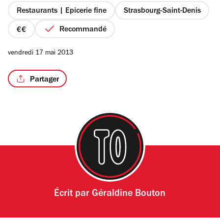
étoiles
Restaurants | Epicerie fine
Strasbourg-Saint-Denis
Recommandé
prix
2
/6
vendredi 17 mai 2013
sur
4
Partager
Écrit par
Géraldine Bouton