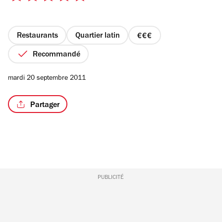
sur
5
étoiles
Restaurants
Quartier latin
prix
3
Recommandé
sur
4
mardi 20 septembre 2011
Partager
PUBLICITÉ