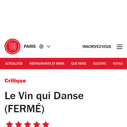
Accéder
Accéder
au
au
contenu
pied
de
page
PARIS
INSCRIVEZ-VOUS
ACTUALITÉS
RESTAURANTS ET BARS
QUE FAIRE
CULTURE
VOYAGE
Jerome Meyer
Critique
Le Vin qui Danse
(FERMÉ)
5