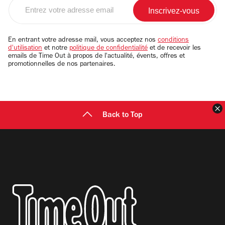
Entrez
votre
adresse
email
En entrant votre adresse mail, vous acceptez nos
conditions
d'utilisation
et notre
politique de confidentialité
et de recevoir les
emails de Time Out à propos de l'actualité, évents, offres et
promotionnelles de nos partenaires.
F
Back to Top