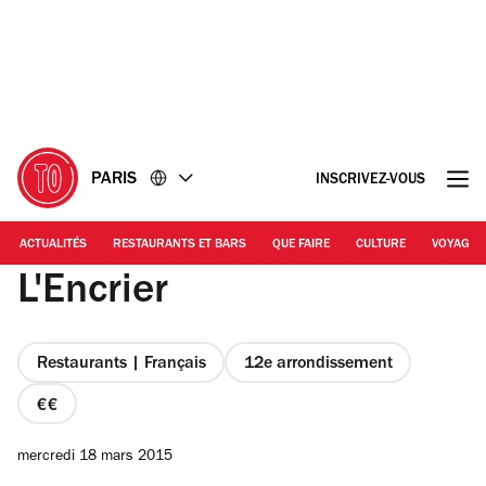
Accéder
Accéder
au
au
contenu
pied
de
page
PARIS
INSCRIVEZ-VOUS
ACTUALITÉS
RESTAURANTS ET BARS
QUE FAIRE
CULTURE
VOYAGE
L'Encrier
Restaurants | Français
12e arrondissement
prix
2
mercredi 18 mars 2015
sur