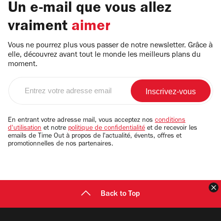
Un e-mail que vous allez
vraiment
aimer
Vous ne pourrez plus vous passer de notre newsletter. Grâce à
elle, découvrez avant tout le monde les meilleurs plans du
moment.
Entrez
votre
adresse
email
En entrant votre adresse mail, vous acceptez nos
conditions
d'utilisation
et notre
politique de confidentialité
et de recevoir les
emails de Time Out à propos de l'actualité, évents, offres et
promotionnelles de nos partenaires.
F
Back to Top