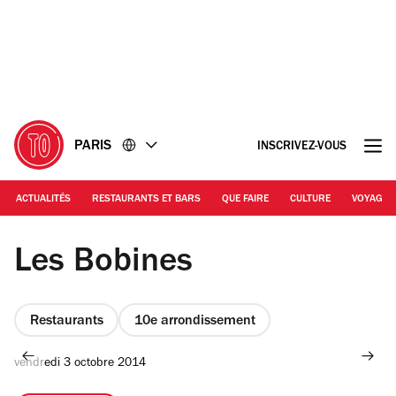
Accéder
Accéder
au
au
contenu
pied
de
page
PARIS
INSCRIVEZ-VOUS
ACTUALITÉS
RESTAURANTS ET BARS
QUE FAIRE
CULTURE
VOYAGE
Les Bobines
Restaurants
10e arrondissement
vendredi 3 octobre 2014