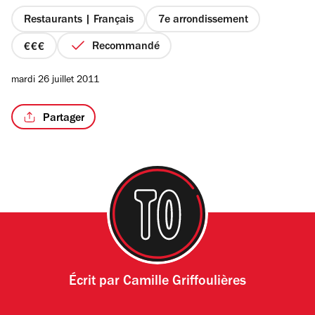
5
étoiles
Restaurants | Français
7e arrondissement
Recommandé
prix
3
/4
mardi 26 juillet 2011
sur
4
Partager
Écrit par
Camille Griffoulières