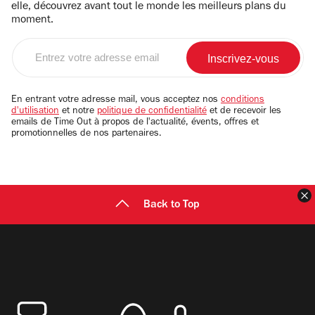
elle, découvrez avant tout le monde les meilleurs plans du
moment.
Entrez
votre
adresse
email
En entrant votre adresse mail, vous acceptez nos
conditions
d'utilisation
et notre
politique de confidentialité
et de recevoir les
emails de Time Out à propos de l'actualité, évents, offres et
promotionnelles de nos partenaires.
F
Back to Top