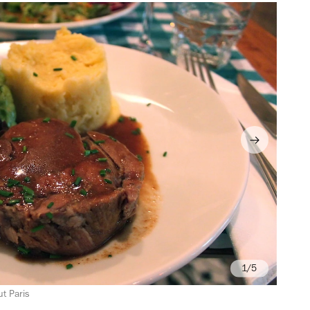
/5
ut Paris
Le