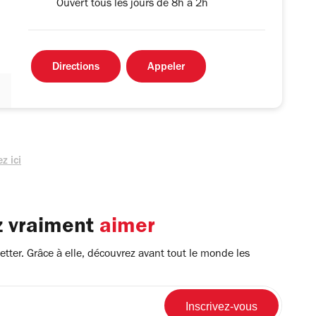
Ouvert tous les jours de 8h à 2h
Directions
Appeler
z ici
z vraiment
aimer
tter. Grâce à elle, découvrez avant tout le monde les