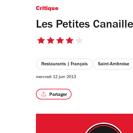
Critique
Les Petites Canaill
4
sur
5
étoiles
Restaurants | Français
Saint-Ambroise
mercredi 12 juin 2013
Partager