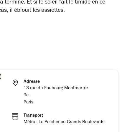
 terminé. Et si le soleil fait le timide en ce
, il éblouit les assiettes.
Adresse
13 rue du Faubourg Montmartre
9e
Paris
Transport
Métro : Le Peletier ou Grands Boulevards