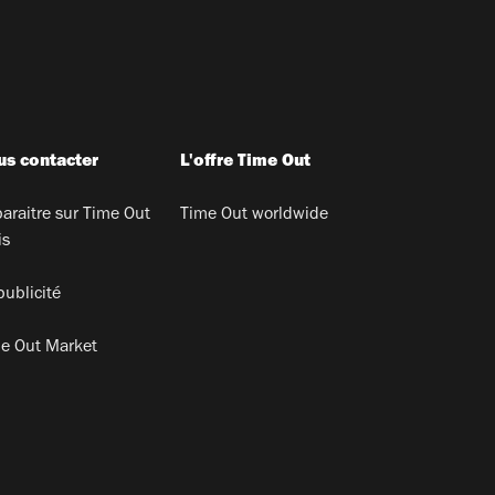
s contacter
L'offre Time Out
araitre sur Time Out
Time Out worldwide
is
publicité
e Out Market