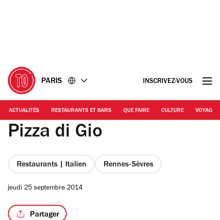
Accéder
Accéder
au
au
contenu
pied
de
page
PARIS
INSCRIVEZ-VOUS
ACTUALITÉS
RESTAURANTS ET BARS
QUE FAIRE
CULTURE
VOYAGE
Pizza di Gio
Restaurants | Italien
Rennes-Sèvres
jeudi 25 septembre 2014
Partager