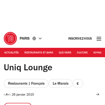
Accéder
Accéder
au
au
contenu
pied
de
page
PARIS
INSCRIVEZ-VOUS
ACTUALITÉS
RESTAURANTS ET BARS
QUE FAIRE
CULTURE
VOYAGE
Jeremie Lamarch
Uniq Lounge
Restaurants | Français
Le Marais
prix
1
lundi 26 janvier 2015
sur
4