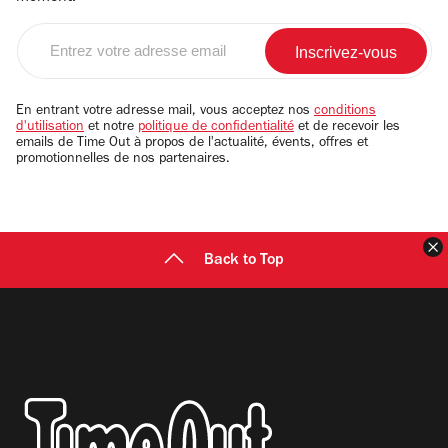
Entrez
votre
adresse
email
En entrant votre adresse mail, vous acceptez nos
conditions
d'utilisation
et notre
politique de confidentialité
et de recevoir les
emails de Time Out à propos de l'actualité, évents, offres et
promotionnelles de nos partenaires.
F
Back to Top