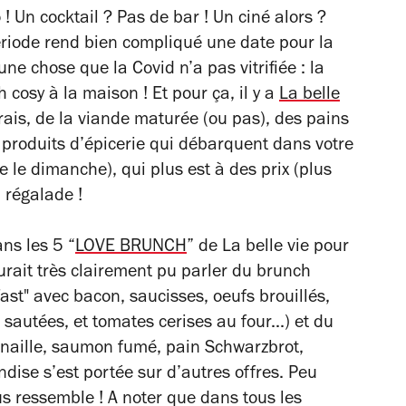
! Un cocktail ? Pas de bar ! Un ciné alors ?
ériode rend bien compliqué une
date
pour la
ne chose que la Covid n’a pas vitrifiée : la
cosy à la maison ! Et pour ça, il y a
La belle
rais, de la viande maturée (ou pas), des pains
 produits d’épicerie qui débarquent dans votre
 le dimanche), qui plus est à des prix (plus
n régalade !
ans les 5 “
LOVE BRUNCH
” de La belle vie pour
urait très clairement pu parler du brunch
fast" avec bacon, saucisses, oeufs brouillés,
utées, et tomates cerises au four...) et du
naille, saumon fumé, pain Schwarzbrot,
dise s’est portée sur d’autres offres. Peu
us ressemble ! A noter que dans tous les