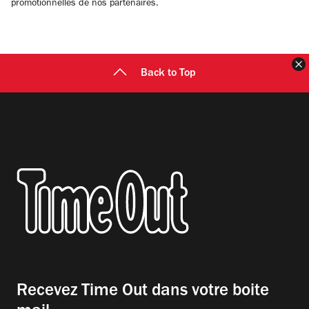
promotionnelles de nos partenaires.
F
Back to Top
Recevez Time Out dans votre boite