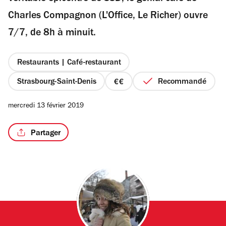
étoiles
Charles Compagnon (L'Office, Le Richer) ouvre
7/7, de 8h à minuit.
/2
Restaurants | Café-restaurant
Strasbourg-Saint-Denis
Recommandé
prix
2
mercredi 13 février 2019
sur
4
Partager