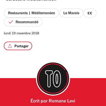
étoiles
Restaurants | Méditerranéen
Le Marais
prix
2
Recommandé
/3
sur
4
lundi 19 novembre 2018
Partager
Écrit par
Romane Levi