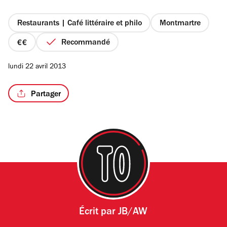
5
étoiles
Restaurants | Café littéraire et philo
Montmartre
Recommandé
prix
2
lundi 22 avril 2013
sur
4
Partager
Écrit par
JB/AW