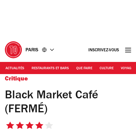
Accéder
Accéder
au
au
contenu
pied
de
page
PARIS
INSCRIVEZ-VOUS
ACTUALITÉS
RESTAURANTS ET BARS
QUE FAIRE
CULTURE
VOYAGE
Critique
Black Market Café
(FERMÉ)
4
sur