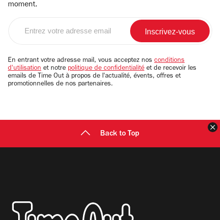
moment.
Entrez
votre
adresse
email
En entrant votre adresse mail, vous acceptez nos
conditions
d'utilisation
et notre
politique de confidentialité
et de recevoir les
emails de Time Out à propos de l'actualité, évents, offres et
promotionnelles de nos partenaires.
F
Back to Top