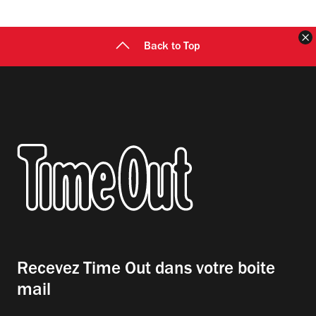
F
Back to Top
Recevez Time Out dans votre boite
mail