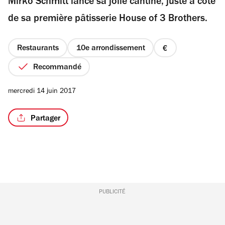
Mirko Schmitt lance sa jolie cantine, juste à côté
5
étoiles
de sa première pâtisserie House of 3 Brothers.
Restaurants
10e arrondissement
prix
/3
1
Recommandé
sur
4
mercredi 14 juin 2017
Partager
PUBLICITÉ