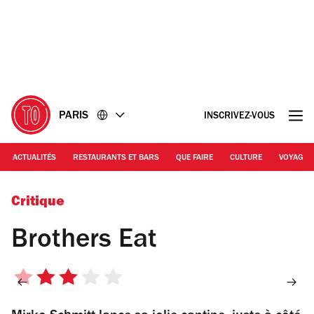
Accéder
Accéder
au
au
contenu
pied
de
page
PARIS
INSCRIVEZ-VOUS
ACTUALITÉS
RESTAURANTS ET BARS
QUE FAIRE
CULTURE
VOYAGE
Critique
Brothers Eat
3
sur