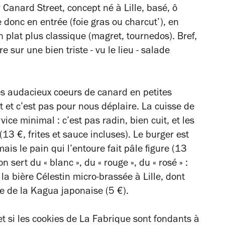
Canard Street, concept né à Lille, basé, ô
 donc en entrée (foie gras ou charcut’), en
 plat plus classique (magret, tournedos). Bref,
e sur une bien triste - vu le lieu - salade
s audacieux coeurs de canard en petites
ût et c’est pas pour nous déplaire. La cuisse de
ice minimal : c’est pas radin, bien cuit, et les
 (13 €, frites et sauce incluses). Le burger est
ais le pain qui l’entoure fait pâle figure (13
on sert du « blanc », du « rouge », du « rosé » :
la bière Célestin micro-brassée à Lille, dont
ste de la Kagua japonaise (5 €).
 et si les cookies de La Fabrique sont fondants à