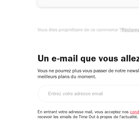
Vous êtes propriétaire de ce commerce ?
Réclame
Un e-mail que vous alle
Vous ne pourrez plus vous passer de notre newsle
meilleurs plans du moment.
Entrez
votre
adresse
email
En entrant votre adresse mail, vous acceptez nos
condi
recevoir les emails de Time Out à propos de l'actualité,