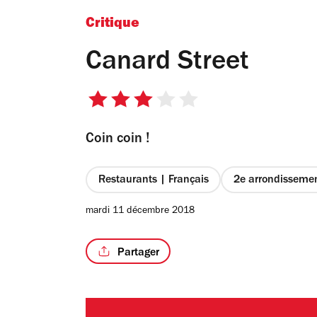
Critique
Canard Street
3
sur
Coin coin !
5
étoiles
Restaurants | Français
2e arrondisseme
mardi 11 décembre 2018
Partager