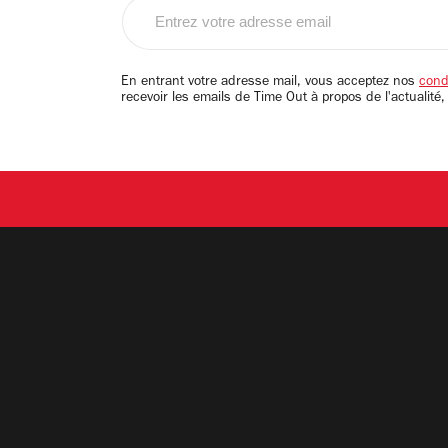
Entrez
votre
adresse
email
En entrant votre adresse mail, vous acceptez nos
condi
recevoir les emails de Time Out à propos de l'actualité,