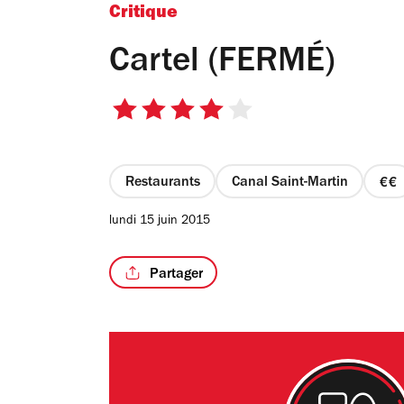
Critique
Cartel (FERMÉ)
4
sur
5
étoiles
Restaurants
Canal Saint-Martin
pr
2
lundi 15 juin 2015
su
4
Partager