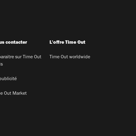
s contacter
L'offre Time Out
araitre sur Time Out
Time Out worldwide
is
publicité
e Out Market