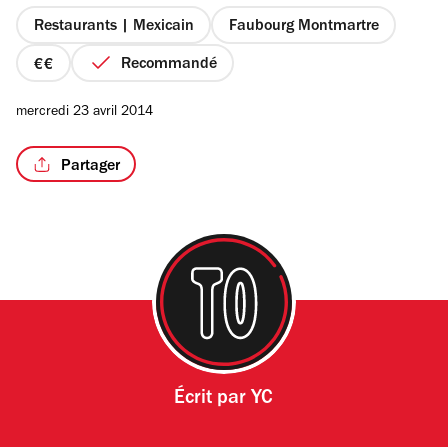
5
étoiles
Restaurants | Mexicain
Faubourg Montmartre
Recommandé
prix
2
mercredi 23 avril 2014
sur
4
Partager
Écrit par
YC