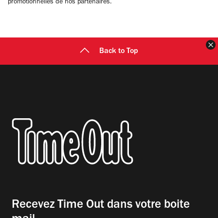
promotionnelles de nos partenaires.
F
Back to Top
Recevez Time Out dans votre boite