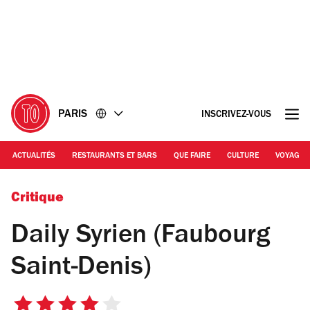
Accéder
Accéder
au
au
contenu
pied
de
page
PARIS
INSCRIVEZ-VOUS
ACTUALITÉS
RESTAURANTS ET BARS
QUE FAIRE
CULTURE
VOYAGE
© Time Out Paris
Critique
Daily Syrien (Faubourg
Saint-Denis)
4