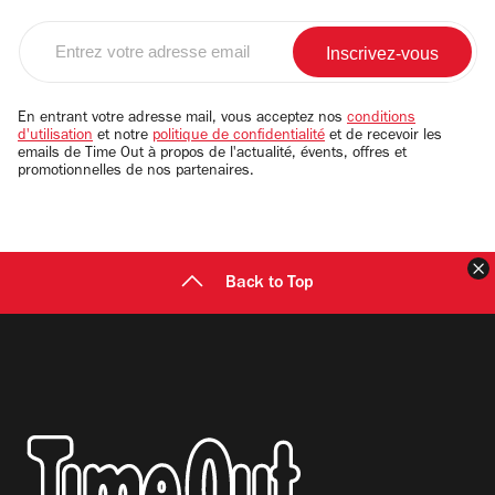
Entrez
votre
adresse
email
En entrant votre adresse mail, vous acceptez nos
conditions
d'utilisation
et notre
politique de confidentialité
et de recevoir les
emails de Time Out à propos de l'actualité, évents, offres et
promotionnelles de nos partenaires.
F
Back to Top