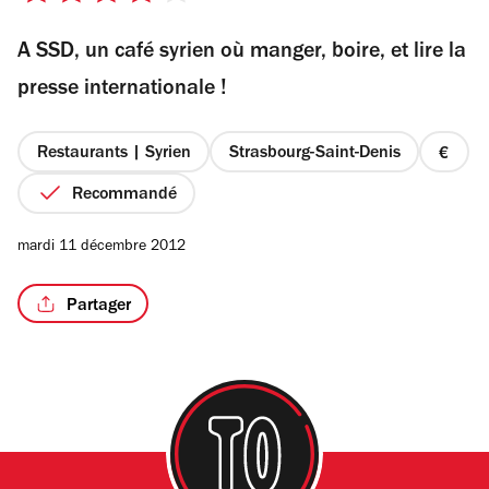
sur
A SSD, un café syrien où manger, boire, et lire la
5
étoiles
presse internationale !
Restaurants | Syrien
Strasbourg-Saint-Denis
prix
1
Recommandé
sur
4
mardi 11 décembre 2012
Partager