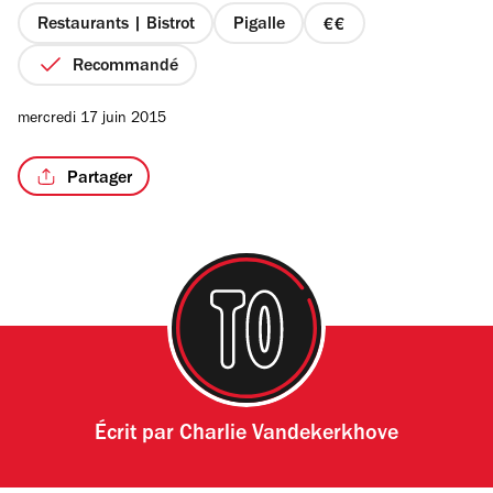
étoiles
Restaurants | Bistrot
Pigalle
prix
2
Recommandé
sur
4
/8
mercredi 17 juin 2015
Partager
Écrit par
Charlie Vandekerkhove