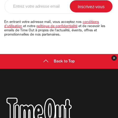
Entrez
votre
adresse
email
En entrant votre adresse mail, vous acceptez nos
conditions
d'utilisation
et notre
politique de confidentialité
et de recevoir les
emails de Time Out à propos de l'actualité, évents, offres et
promotionnelles de nos partenaires.
F
Back to Top