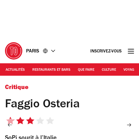
Accéder
Accéder
au
au
contenu
pied
de
page
PARIS
INSCRIVEZ-VOUS
ACTUALITÉS
RESTAURANTS ET BARS
QUE FAIRE
CULTURE
VOYAGE
© Jill Cousin
Critique
Faggio Osteria
3
sur
SoPi sourit à l’Italie
5