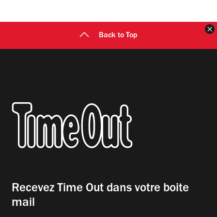
F
Back to Top
Recevez Time Out dans votre boite
mail