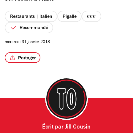
étoiles
Restaurants | Italien
Pigalle
prix
3
Recommandé
/5
sur
4
mercredi 31 janvier 2018
Partager
Écrit par
Jill Cousin