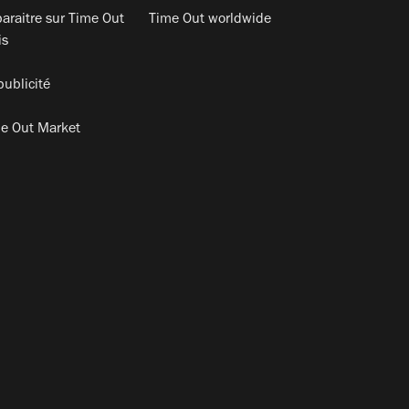
araitre sur Time Out
Time Out worldwide
is
publicité
e Out Market