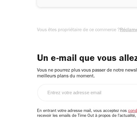
Vous êtes propriétaire de ce commerce ?
Réclame
Un e-mail que vous alle
Vous ne pourrez plus vous passer de notre newsle
meilleurs plans du moment.
Entrez
votre
adresse
email
En entrant votre adresse mail, vous acceptez nos
condi
recevoir les emails de Time Out à propos de l'actualité,