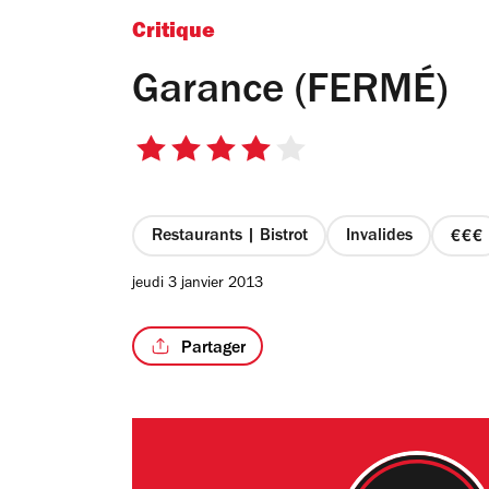
Critique
Garance (FERMÉ)
4
sur
5
étoiles
Restaurants | Bistrot
Invalides
pri
3
jeudi 3 janvier 2013
sur
4
Partager