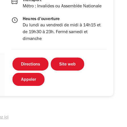
Transport
Métro : Invalides ou Assemblée Nationale
Heures d'ouverture
Du lundi au vendredi de midi à 14h15 et
de 19h30 à 23h. Fermé samedi et
dimanche
Directions
Site web
Appeler
z ici