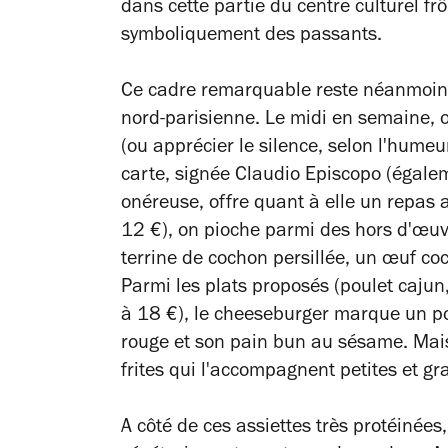
dans cette partie du centre culturel frôl
symboliquement des passants.
Ce cadre remarquable reste néanmoins l
nord-parisienne. Le midi en semaine, 
(ou apprécier le silence, selon l'humeur
carte, signée
Claudio Episcopo (égale
onéreuse, offre quant à elle un repas 
12 €), on pioche parmi des hors d'œuvr
terrine de cochon persillée, un œuf co
Parmi les plats proposés (poulet cajun
à 18 €), le cheeseburger marque un p
rouge et son pain bun au sésame. Mais 
frites qui l'accompagnent petites et gra
A côté de ces assiettes très protéinées