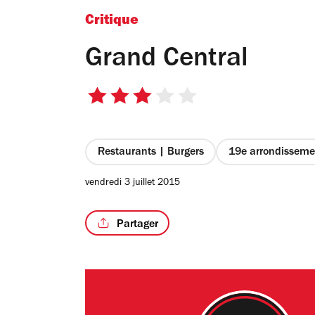
Critique
Grand Central
3
sur
5
étoiles
Restaurants | Burgers
19e arrondisseme
vendredi 3 juillet 2015
Partager