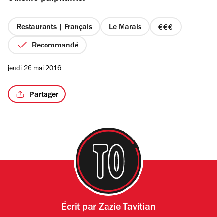
étoiles
Restaurants | Français
Le Marais
prix
3
Recommandé
/4
sur
4
jeudi 26 mai 2016
Partager
Écrit par
Zazie Tavitian