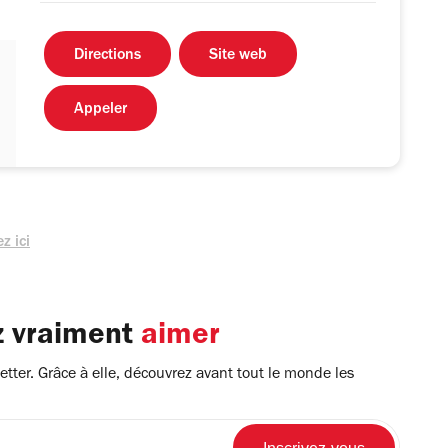
Directions
Site web
Appeler
z ici
z vraiment
aimer
tter. Grâce à elle, découvrez avant tout le monde les