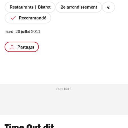
5
étoiles
Restaurants | Bistrot
2e arrondissement
prix
1
Recommandé
sur
4
mardi 26 juillet 2011
Partager
PUBLICITÉ