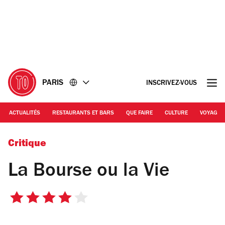
Accéder
Accéder
au
au
contenu
pied
de
page
PARIS
INSCRIVEZ-VOUS
ACTUALITÉS
RESTAURANTS ET BARS
QUE FAIRE
CULTURE
VOYAGE
© Semchs Zaidi
Critique
La Bourse ou la Vie
4
sur