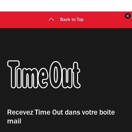
F
Back to Top
Recevez Time Out dans votre boite
mail