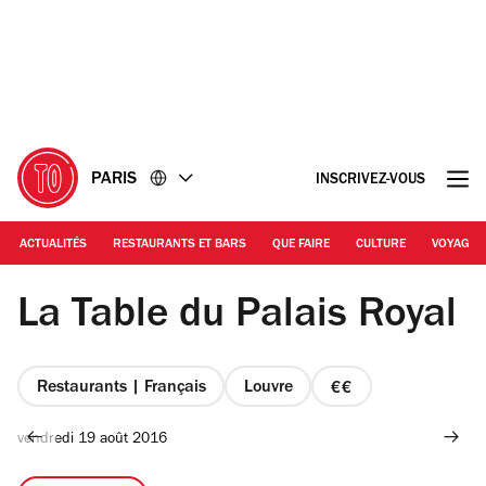
Accéder
Accéder
au
au
contenu
pied
de
page
PARIS
INSCRIVEZ-VOUS
ACTUALITÉS
RESTAURANTS ET BARS
QUE FAIRE
CULTURE
VOYAGE
Francois Escriva
La Table du Palais Royal
Restaurants | Français
Louvre
prix
2
vendredi 19 août 2016
sur
4