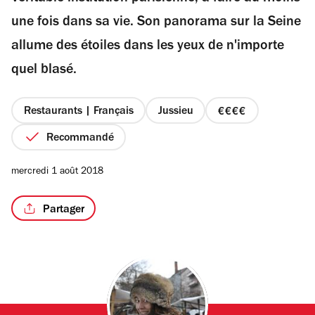
étoiles
une fois dans sa vie. Son panorama sur la Seine
allume des étoiles dans les yeux de n'importe
quel blasé.
/3
Restaurants | Français
Jussieu
prix
4
Recommandé
sur
4
mercredi 1 août 2018
Partager