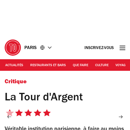
Accéder
Accéder
au
au
contenu
pied
de
page
PARIS
INSCRIVEZ-VOUS
ACTUALITÉS
RESTAURANTS ET BARS
QUE FAIRE
CULTURE
VOYAGE
© La Tour d'Argent
Critique
La Tour d'Argent
5
sur
Véritable institution parisienne, à faire au moins
5