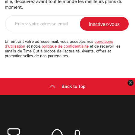
elle, découvrez avant tout le monde les meilleurs plans du
moment.
Entrez
votre
adresse
email
En entrant votre adresse mail, vous acceptez nos
conditions
d'utilisation
et notre
politique de confidentialité
et de recevoir les
emails de Time Out à propos de l'actualité, évents, offres et
promotionnelles de nos partenaires.
F
Back to Top