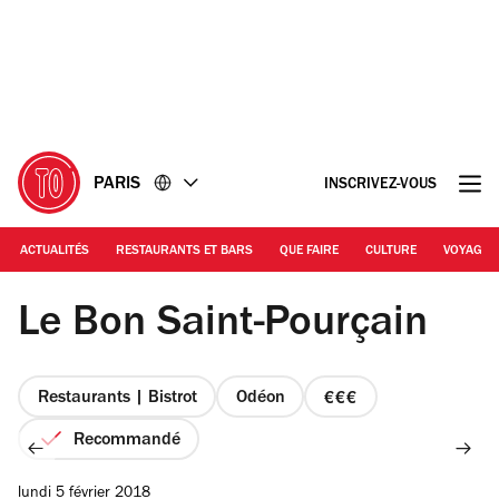
Accéder
Accéder
au
au
contenu
pied
de
page
PARIS
INSCRIVEZ-VOUS
ACTUALITÉS
RESTAURANTS ET BARS
QUE FAIRE
CULTURE
VOYAGE
© LRD/Time Out Paris
Le Bon Saint-Pourçain
Restaurants | Bistrot
Odéon
prix
3
Recommandé
sur
4
lundi 5 février 2018