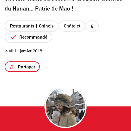
étoiles
du Hunan… Patrie de Mao !
Restaurants | Chinois
Châtelet
prix
/2
1
Recommandé
sur
4
jeudi 11 janvier 2018
Partager