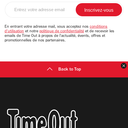
Entrez
votre
adresse
email
En entrant votre adresse mail, vous acceptez nos
conditions
d'utilisation
et notre
politique de confidentialité
et de recevoir les
emails de Time Out à propos de l'actualité, évents, offres et
promotionnelles de nos partenaires.
F
Back to Top