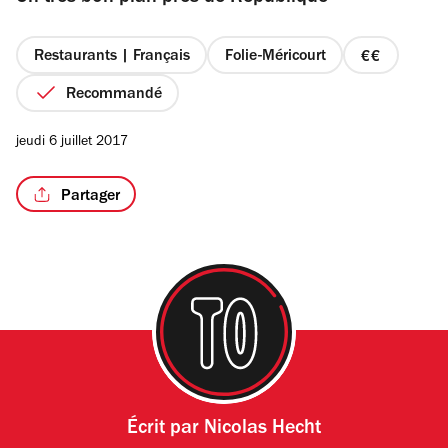
étoiles
Restaurants | Français
Folie-Méricourt
prix
2
Recommandé
/2
sur
4
jeudi 6 juillet 2017
Partager
Écrit par
Nicolas Hecht