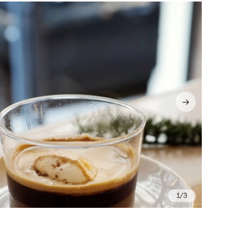
/3
Co