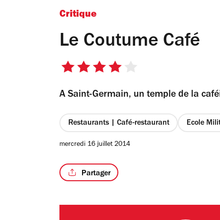
Critique
Le Coutume Café
4
sur
A Saint-Germain, un temple de la café
5
étoiles
Restaurants | Café-restaurant
Ecole Mili
mercredi 16 juillet 2014
Partager