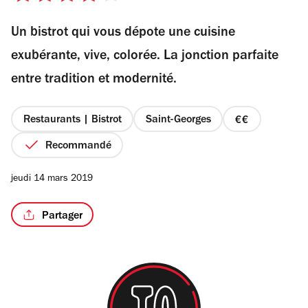
sur
Un bistrot qui vous dépote une cuisine
5
étoiles
exubérante, vive, colorée. La jonction parfaite
entre tradition et modernité.
Restaurants | Bistrot
Saint-Georges
prix
2
Recommandé
sur
4
jeudi 14 mars 2019
Partager