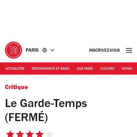
Accéder
Accéder
au
au
contenu
pied
de
page
PARIS
INSCRIVEZ-VOUS
ACTUALITÉS
RESTAURANTS ET BARS
QUE FAIRE
CULTURE
VOYAGE
© Le Garde-Temps
Critique
Le Garde-Temps
(FERMÉ)
4