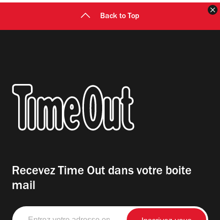
F
Back to Top
Recevez Time Out dans votre boite
mail
Entrez